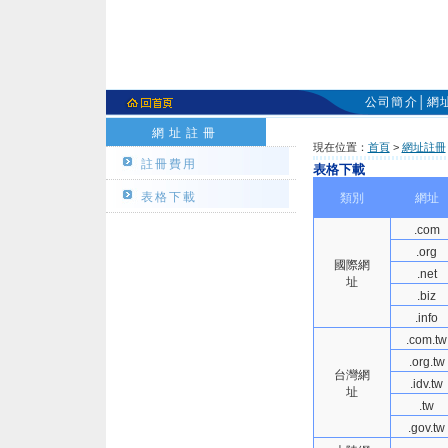
公司簡介
│
網
網址註冊
現在位置：
首頁
>
網址註冊
註冊費用
表格下載
表格下載
類別
網址
.com
.org
國際網
.net
址
.biz
.info
.com.tw
.org.tw
台灣網
.idv.tw
址
.tw
.gov.tw