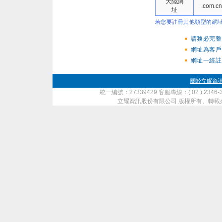
大陸網
.com.cn
址
若您要註冊其他類型的網
請務必完整
網址為客戶
網址一經註
關於立耀資
統一編號：27339429 客服專線：( 02 ) 2346-
立耀資訊股份有限公司 版權所有、轉載必究 ‧ Copyrig